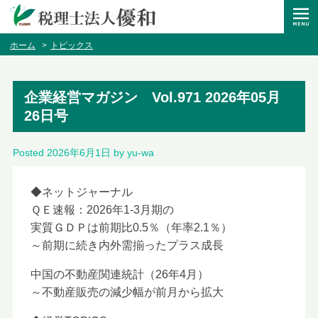
ホーム
トピックス
企業経営マガジン Vol.971 2026年05月
26日号
Posted
2026年6月1日
by
yu-wa
◆ネットジャーナル
ＱＥ速報：2026年1-3月期の
実質ＧＤＰは前期比0.5％（年率2.1％）
～前期に続き内外需揃ったプラス成長
中国の不動産関連統計（26年4月）
～不動産販売の減少幅が前月から拡大