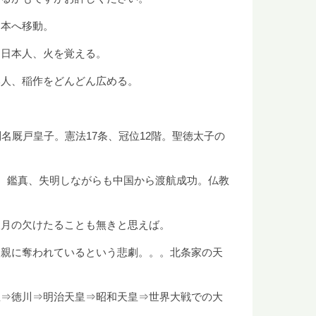
日本へ移動。
。日本人、火を覚える。
本人、稲作をどんどん広める。
名厩戸皇子。憲法17条、冠位12階。聖徳太子の
成。鑑真、失明しながらも中国から渡航成功。仏教
望月の欠けたることも無きと思えば。
父親に奪われているという悲劇。。。北条家の天
臣⇒徳川⇒明治天皇⇒昭和天皇⇒世界大戦での大