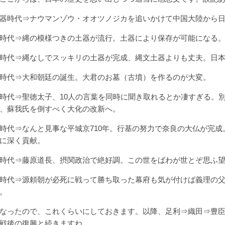
器時代⇒ナウマンゾウ・オオツノジカを追いかけて中国大陸から
時代⇒縄の模様つきの土器が流行。土器により保存が可能になる
時代⇒縄なしでスッキリの土器が完成、縄文土器よりも丈夫。日
時代⇒大和朝廷の誕生。大君のお墓（古墳）を作るのが大変。
時代⇒聖徳太子、10人の言葉を同時に聞き取れるとか凄すぎる。別
、蘇我氏を倒すべく大化の改新へ。
時代⇒なんと見事な平城京710年。行基の努力で奈良の大仏が完
に深く貢献。
時代⇒藤原道長、摂関政治で絶好調。この世をばわが世とぞ思ふ
時代⇒源頼朝が必死に戦って勝ち取った幕府も気が付けば義理の
。
なったので、これくらいにしておきます。以降、足利⇒織田⇒豊
戦後の復興と続きますね。