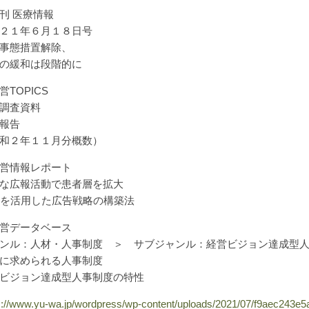
刊 医療情報
２１年６月１８日号
事態措置解除、
の緩和は段階的に
営TOPICS
調査資料
報告
和２年１１月分概数）
営情報レポート
な広報活動で患者層を拡大
Sを活用した広告戦略の構築法
営データベース
ンル：人材・人事制度 ＞ サブジャンル：経営ビジョン達成型
に求められる人事制度
ビジョン達成型人事制度の特性
s://www.yu-wa.jp/wordpress/wp-content/uploads/2021/07/f9aec243e