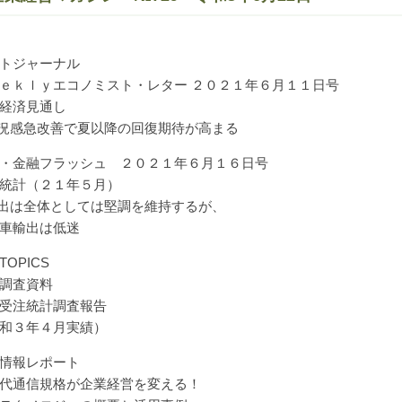
トジャーナル
ｅｋｌｙエコノミスト・レター ２０２１年６月１１日号
経済見通し
況感急改善で夏以降の回復期待が高まる
・金融フラッシュ ２０２１年６月１６日号
統計（２１年５月）
出は全体としては堅調を維持するが、
車輸出は低迷
TOPICS
調査資料
受注統計調査報告
和３年４月実績）
情報レポート
代通信規格が企業経営を変える！