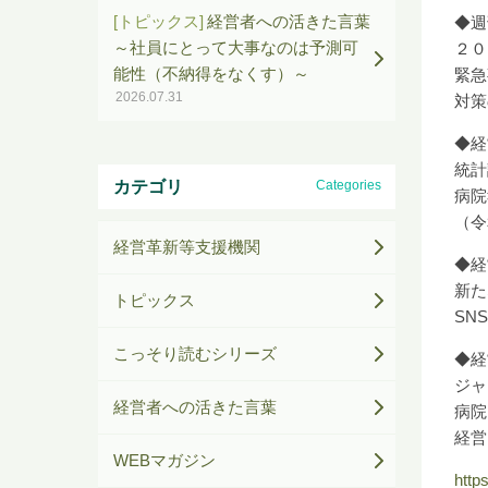
[トピックス]
経営者への活きた言葉
◆週
～社員にとって大事なのは予測可
２０
能性（不納得をなくす）～
緊急
2026.07.31
対策
◆経
統計
カテゴリ
Categories
病院
（令
経営革新等支援機関
◆経
新た
トピックス
SN
こっそり読むシリーズ
◆経
ジャ
経営者への活きた言葉
病院
経営
WEBマガジン
http