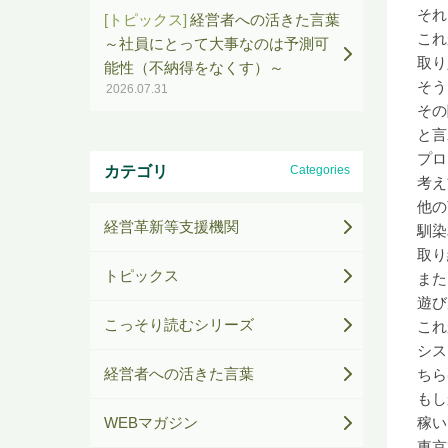
それ
[トピックス]
経営者への活きた言葉
これ
～社員にとって大事なのは予測可
取り
能性（不納得をなくす）～
そう
2026.07.31
その
と言
プロ
カテゴリ
Categories
考え
他の
経営革新等支援機関
馴染
取り
トピックス
また
遊び
こっそり読むシリーズ
これ
シス
経営者への活きた言葉
ちら
もし
WEBマガジン
稼い
東京